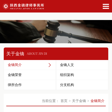
关于金镝
ABOUT JIN DI
金镝人文
金镝简介
金镝荣誉
组织架构
律所合作
分支机构
当前位置：
首页
>
关于金镝
>
金镝简介