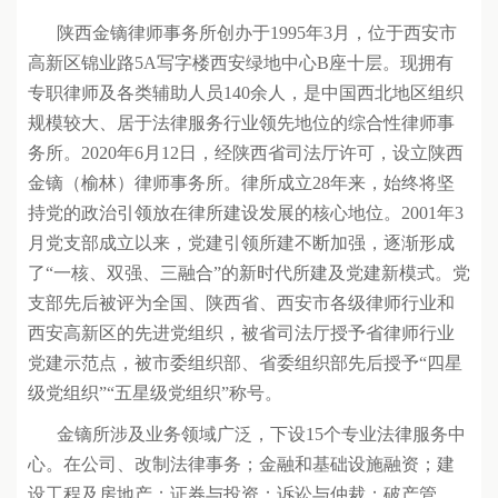
陕西金镝律师事务所创办于1995年3月，位于西安市
高新区锦业路5A写字楼西安绿地中心B座十层。现拥有
专职律师及各类辅助人员140余人，是中国西北地区组织
规模较大、居于法律服务行业领先地位的综合性律师事
务所。2020年6月12日，经陕西省司法厅许可，设立陕西
金镝（榆林）律师事务所。律所成立28年来，始终将坚
持党的政治引领放在律所建设发展的核心地位。2001年3
月党支部成立以来，党建引领所建不断加强，逐渐形成
了“一核、双强、三融合”的新时代所建及党建新模式。党
支部先后被评为全国、陕西省、西安市各级律师行业和
西安高新区的先进党组织，被省司法厅授予省律师行业
党建示范点，被市委组织部、省委组织部先后授予“四星
级党组织”“五星级党组织”称号。
金镝所涉及业务领域广泛，下设15个专业法律服务中
心。在公司、改制法律事务；金融和基础设施融资；建
设工程及房地产；证券与投资；诉讼与仲裁；破产管